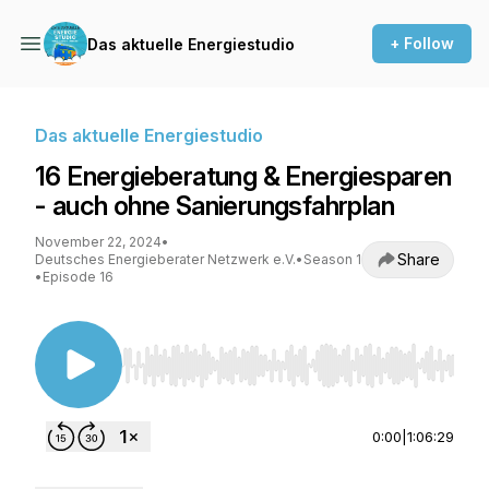
+ Follow
Das aktuelle Energiestudio
Das aktuelle Energiestudio
16 Energieberatung & Energiesparen
- auch ohne Sanierungsfahrplan
November 22, 2024
•
Share
Deutsches Energieberater Netzwerk e.V.
•
Season 1
•
Episode 16
Use Left/Right to seek, Home/End to jump to st
0:00
|
1:06:29